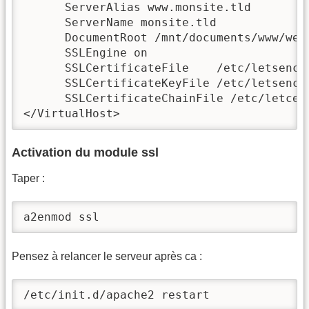
      ServerAlias www.monsite.tld

      ServerName monsite.tld

      DocumentRoot /mnt/documents/www/weav
      SSLEngine on

      SSLCertificateFile    /etc/letsencr
      SSLCertificateKeyFile /etc/letsencr
      SSLCertificateChainFile /etc/letcen
</VirtualHost>
Activation du module ssl
Taper :
a2enmod ssl
Pensez à relancer le serveur après ca :
/etc/init.d/apache2 restart