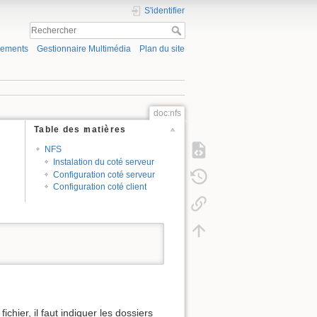
S'identifier
gements
Gestionnaire Multimédia
Plan du site
doc:nfs
Table des matières
NFS
Instalation du coté serveur
Configuration coté serveur
Configuration coté client
ichier, il faut indiquer les dossiers