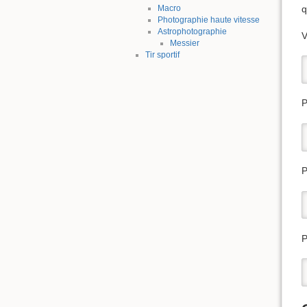
q
Macro
Photographie haute vitesse
Astrophotographie
V
Messier
Tir sportif
P
P
P