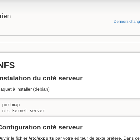
rien
Derniers chan
NFS
Instalation du coté serveur
aquet à installer (debian)
portmap

nfs-kernel-server
Configuration coté serveur
uvrir le fichier
/etc/exports
par votre éditeur de texte préfére. Dans ce f