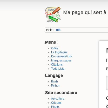
Ma page qui sert à 
Piste :
nfs
•
Menu
index
La logiteque
Documentations
Marques pages
Citations
P
Todo Liste
Langage
Bash
Python
Site secondaire
Apiculture
Origami
O
Photo