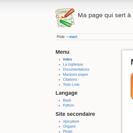
Ma page qui sert à 
Piste :
start
•
Menu
index
La logiteque
Documentations
Marques pages
Citations
Todo Liste
Langage
Bash
Python
Site secondaire
Apiculture
Origami
Photo