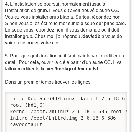
4. L'installation se poursuit normalement jusqu'à
l'installation de grub. Il vous dit avoir trouvé d'autre
OS
.
Voulez vous installer grub blabla. Surtout répondez non!
Sinon vous allez écrire le mbr sur le disque dur principale.
Lorsque vous répondez non, il vous demande ou il doit
installer grub. Chez moi j'ai répondu
/dev/sdb
à vous de
voir ou se trouve votre clé.
5. Pour que grub fonctionne il faut maintenant modifier un
détail. Pour cela, ouvrir la clé a partir d'un autre
OS
. Il va
falloir modifier le fichier
/boot/grub/menu.lst
Dans un premier temps trouver les lignes:
title Debian GNU/Linux, kernel 2.6.18-6-68
root (hd1,0)

kernel /boot/vmlinuz-2.6.18-6-686 root=/de
initrd /boot/initrd.img-2.6.18-6-686

savedefault
