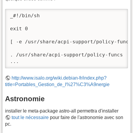
_#!/bin/sh

exit 0

[ -e /usr/share/acpi-support/policy-funcs 
. /usr/share/acpi-support/policy-funcs

...
http://www.isalo.org/wiki.debian-fr/index.php?
title=Portables_Gestion_de_l%27%C3%A9nergie
Astronomie
installer le meta-package astro-all permettra d'installer
tout le nécessaire
pour faire de l'astronomie avec son
pc.