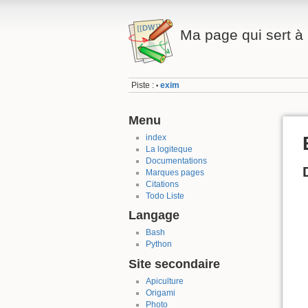
Ma page qui sert à 
Piste :
exim
•
Menu
index
La logiteque
Documentations
Marques pages
Citations
Todo Liste
Langage
Bash
Python
Site secondaire
Apiculture
Origami
Photo