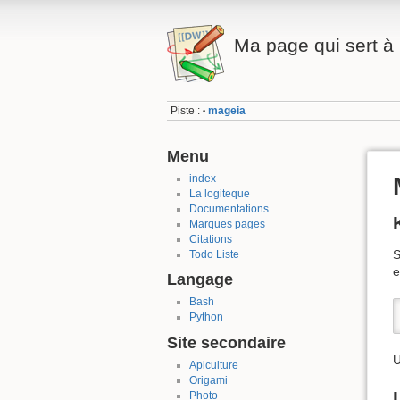
Ma page qui sert à 
Piste :
mageia
•
Menu
index
La logiteque
Documentations
Marques pages
Citations
S
Todo Liste
e
Langage
Bash
Python
Site secondaire
U
Apiculture
Origami
Photo