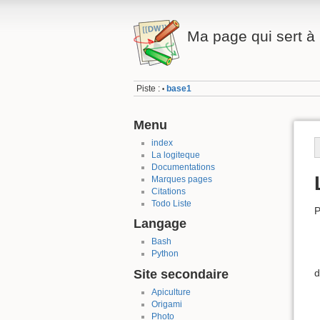
Ma page qui sert à 
Piste :
base1
•
Menu
index
La logiteque
Documentations
Marques pages
Citations
Todo Liste
P
Langage
Bash
Python
Site secondaire
d
Apiculture
Origami
Photo