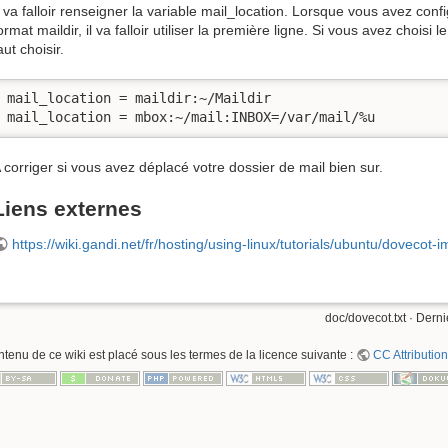
l va falloir renseigner la variable mail_location. Lorsque vous avez con
ormat maildir, il va falloir utiliser la première ligne. Si vous avez choisi
aut choisir.
mail_location = maildir:~/Maildir

mail_location = mbox:~/mail:INBOX=/var/mail/%u
 corriger si vous avez déplacé votre dossier de mail bien sur.
Liens externes
https://wiki.gandi.net/fr/hosting/using-linux/tutorials/ubuntu/dovecot-
doc/dovecot.txt
· Derni
ntenu de ce wiki est placé sous les termes de la licence suivante :
CC Attribution