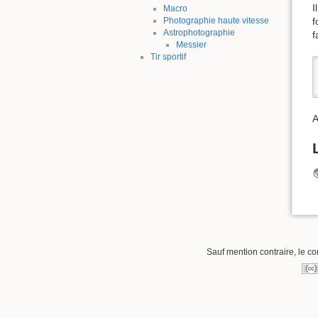
I
Macro
f
Photographie haute vitesse
Astrophotographie
f
Messier
Tir sportif
A
Sauf mention contraire, le co