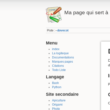
Ma page qui sert à 
Piste :
dovecot
•
Menu
index
La logiteque
Documentations
D
Marques pages
d
Citations
Todo Liste
Langage
Bash
P
Python
Site secondaire
Apiculture
O
Origami
Photo